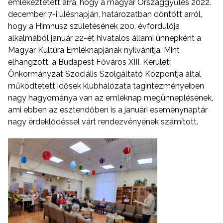
emlékeztetett arra, hogy a magyar Országgyűlés 2022.
december 7-i ülésnapján, határozatban döntött arról,
hogy a Himnusz születésének 200. évfordulója
alkalmából január 22-ét hivatalos állami ünnepként a
Magyar Kultúra Emléknapjának nyilvánítja. Mint
elhangzott, a Budapest Főváros XIII. Kerületi
Önkormányzat Szociális Szolgáltató Központja által
működtetett idősek klubhálózata tagintézményeiben
nagy hagyománya van az emléknap megünneplésének,
ami ebben az esztendőben is a januári eseménynaptár
nagy érdeklődéssel várt rendezvényének számított.