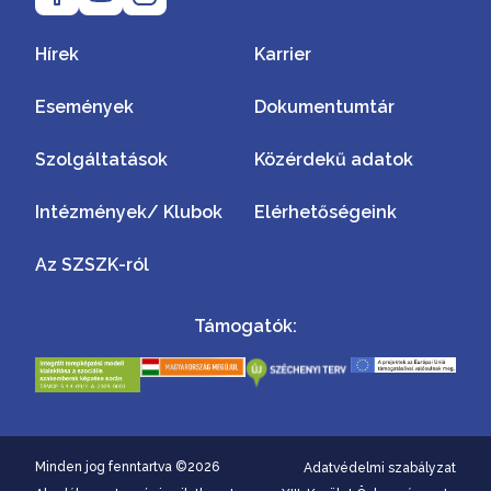
Hírek
Karrier
Események
Dokumentumtár
Szolgáltatások
Közérdekű adatok
Intézmények/ Klubok
Elérhetőségeink
Az SZSZK-ról
Támogatók:
Minden jog fenntartva ©2026
Adatvédelmi szabályzat