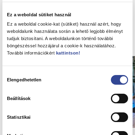
Ez a weboldal sütiket használ
Vissza az Hírekhez
Ez a weboldal cookie-kat (sütiket) használ azért, hogy
weboldalunk használata során a lehető legjobb élményt
tudjuk biztosítani. A weboldalunkon történő további
Kapcsolódó hírek
böngészéssel hozzájárul a cookie-k használatához.
További információkért
kattintson
!
Hozzájárulás
Elengedhetetlen
kiválasztása
Beállítások
Statisztikai