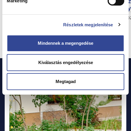
Hosszabbodik a harmadfokú
Az
Marketing
hőségriasztás!
ny
2026. augusztus 6.
20
Részletek megjelenítése
Mindennek a megengedése
Összes hír megtekintése
Kiválasztás engedélyezése
Megtagad