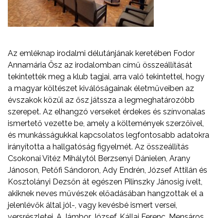
Az emléknap irodalmi délutánjának keretében Fodor
Annamária Ősz az irodalomban című összeállítását
tekintették meg a klub tagjai, arra való tekintettel, hogy
a magyar költészet kiválóságainak életműveiben az
évszakok közül az ősz játssza a legmeghatározóbb
szerepet. Az elhangzó verseket érdekes és színvonalas
ismertető vezette be, amely a költemények szerzőivel,
és munkásságukkal kapcsolatos legfontosabb adatokra
irányította a hallgatóság figyelmét. Az összeállítás
Csokonai Vitéz Mihálytól Berzsenyi Dánielen, Arany
Jánoson, Petőfi Sándoron, Ady Endrén, József Attilán és
Kosztolányi Dezsőn át egészen Pilinszky Jánosig ívelt,
akiknek neves művészek előadásában hangzottak el a
jelenlévők által jól-, vagy kevésbé ismert versei,
versrészletei. A Jámbor József, Kállai Ferenc, Mensáros