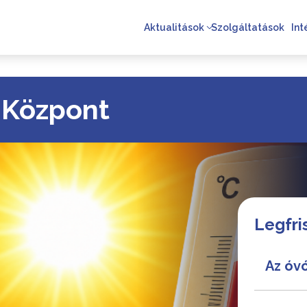
Aktualitások
Szolgáltatások
In
ó Központ
Legfri
Az óv