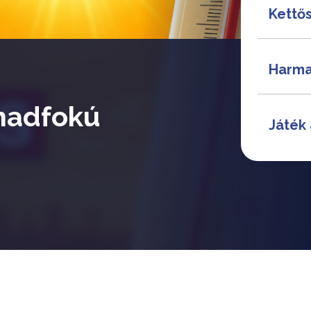
Kettős
Harma
madfokú
Játék 