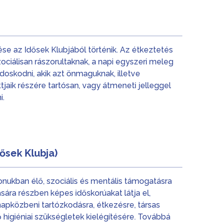
se az Idősek Klubjából történik. Az étkeztetés
ciálisan rászorultaknak, a napi egyszeri meleg
doskodni, akik azt önmaguknak, illetve
jaik részére tartósan, vagy átmeneti jelleggel
i.
dősek Klubja)
onukban élő, szociális és mentális támogatásra
sára részben képes időskorúakat látja el,
napközbeni tartózkodásra, étkezésre, társas
 higiéniai szükségletek kielégítésére. Továbbá