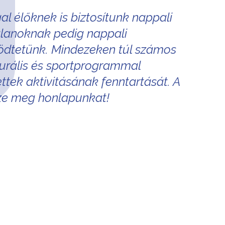
l élőknek is biztosítunk nappali
talanoknak pedig nappali
dtetünk. Mindezeken túl számos
turális és sportprogrammal
ettek aktivitásának fenntartását. A
zze meg honlapunkat!