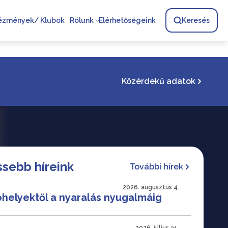
tézmények/ Klubok
Rólunk
Elérhetőségeink
Keresés
Közérdekű adatok
ssebb híreink
További hírek
2026. augusztus 4.
óhelyektől a nyaralás nyugalmáig