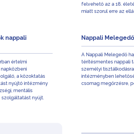
felvehető az a 18. élet
miatt szorul erre az ell
k nappali
Nappali Meleged
A Nappali Melegedő ha
rban értelmi
térítésmentes nappali t
k napközbeni
személyi tisztálkodásra
olgáló, a közoktatás
intézményben lehetőség
átást nyújtó intézmény
csomag megőrzésre, po
zségi, mentális
szolgáltatást nyújt.