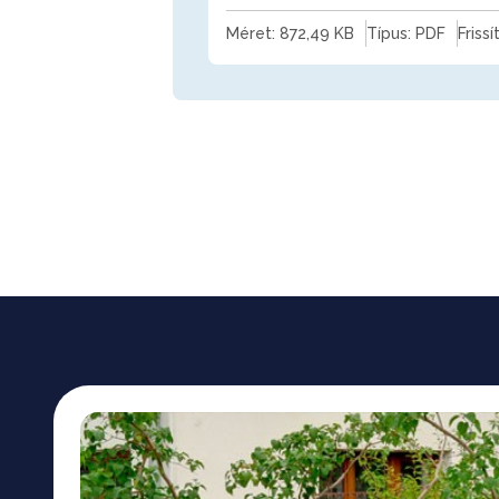
Méret: 872,49 KB
Típus: PDF
Frissí