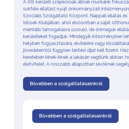
A XIII. kerületi szépkorúak állnak munkánk fókus
sokféle ellátást nyújt önkormányzati intézményünk, 
Szociális Szolgáltató Központ. Nappali ellátás és 
Idősek Klubjában, ahol elsősorban a saját otthonuk
mentális támogatásra szoruló, de önmaguk ellát
kerületieket fogadjuk. Mindegyik intézményben l
helyben fogyasztására, elvitelére vagy kiszállítás
jövedelemtől függően térítési díjat kell fizetni. Há
keretében kinek-kinek a lakásán segítünk abban, h
életvitelét. A rosszabb állapotban lévőknek segély
Bővebben a szolgáltatásainkról
Bővebben a szolgáltatásainkról