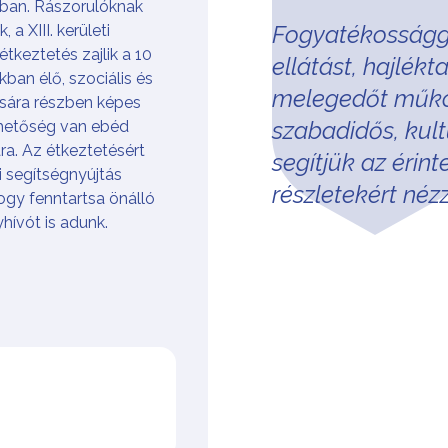
zában. Rászorulóknak
Fogyatékosságga
a XIII. kerületi
étkeztetés zajlik a 10
ellátást, hajlék
ban élő, szociális és
melegedőt műkö
ására részben képes
szabadidős, kul
ehetőség van ebéd
ára. Az étkeztetésért
segítjük az érint
zi segítségnyújtás
részletekért né
ogy fenntartsa önálló
hívót is adunk.