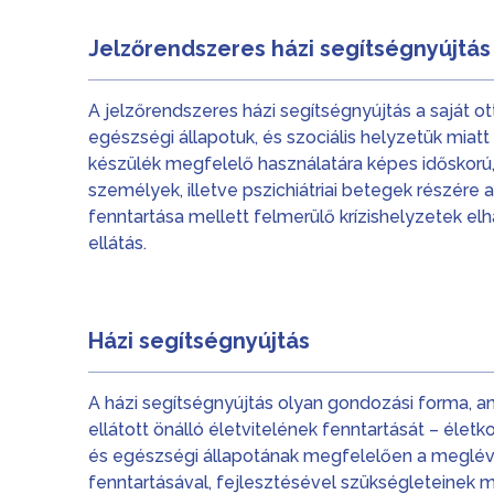
Jelzőrendszeres házi segítségnyújtás
A jelzőrendszeres házi segítségnyújtás a saját o
egészségi állapotuk, és szociális helyzetük miatt
készülék megfelelő használatára képes időskorú
személyek, illetve pszichiátriai betegek részére a
fenntartása mellett felmerülő krízishelyzetek elhá
ellátás.
Házi segítségnyújtás
A házi segítségnyújtás olyan gondozási forma, 
ellátott önálló életvitelének fenntartását – élet
és egészségi állapotának megfelelően a meglé
fenntartásával, fejlesztésével szükségleteinek 