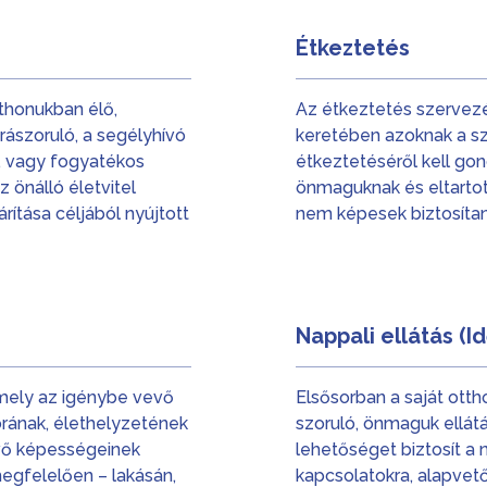
Étkeztetés
tthonukban élő,
Az étkeztetés szervezé
 rászoruló, a segélyhívó
keretében azoknak a szo
, vagy fogyatékos
étkeztetéséről kell gon
z önálló életvitel
önmaguknak és eltartott
rítása céljából nyújtott
nem képesek biztosítan
Nappali ellátás (I
amely az igénybe vevő
Elsősorban a saját otth
korának, élethelyzetének
szoruló, önmaguk ellátá
vő képességeinek
lehetőséget biztosít a 
megfelelően – lakásán,
kapcsolatokra, alapvető