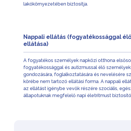
lakókörnyezetében biztosítja.
Nappali ellátás (fogyatékossággal élő
ellátása)
A fogyatékos személyek napközi otthona elsőso
fogyatékossággal és autizmussal élő személye
gondozására, foglalkoztatására és nevelésére sz
körébe nem tartozó ellátási forma. A nappali ell
az ellátást igénybe vevők részére szociális, egés
állapotuknak megfelelő napi életritmust biztosító 