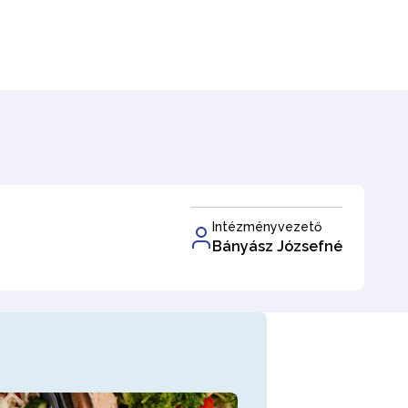
Intézményvezető
Bányász Józsefné