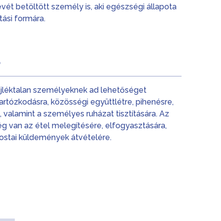
évét betöltött személy is, aki egészségi állapota
átási formára.
ő
jléktalan személyeknek ad lehetőséget
artózkodásra, közösségi együttlétre, pihenésre,
, valamint a személyes ruházat tisztítására. Az
 van az étel melegítésére, elfogyasztására,
stai küldemények átvételére.