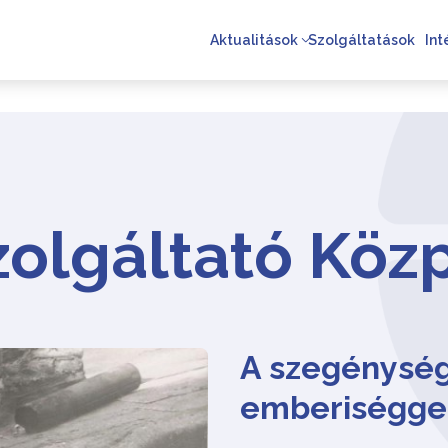
Aktualitások
Szolgáltatások
In
Szolgáltató Köz
A szegénység
emberiségge