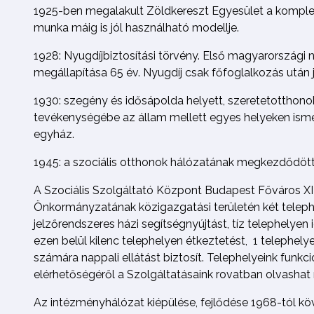
1925-ben megalakult Zöldkereszt Egyesület a komplex
munka máig is jól használható modellje.
1928: Nyugdíjbiztosítási törvény. Első magyarországi 
megállapítása 65 év. Nyugdíj csak főfoglalkozás után j
1930: szegény és idősápolda helyett, szeretetotthon
tevékenységébe az állam mellett egyes helyeken ism
egyház.
1945: a szociális otthonok hálózatának megkezdődött 
A Szociális Szolgáltató Központ Budapest Főváros XIII
Önkormányzatának közigazgatási területén két telephe
jelzőrendszeres házi segítségnyújtást, tíz telephelyen 
ezen belül kilenc telephelyen étkeztetést, 1 telephely
számára nappali ellátást biztosít. Telephelyeink funkció
elérhetőségéről a Szolgáltatásaink rovatban olvashat 
Az intézményhálózat kiépülése, fejlődése 1968-tól kö