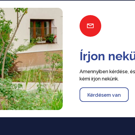
Írjon nek
Amennyiben kérdése, ész
kérni írjon nekünk.
Kérdésem van