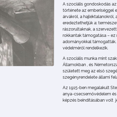
A szociális gondoskodás az
története az emberiséggel e
árvákról, a hajléktalanokról,
eredeztethetjük a: természe
rászorultaknak, a szervezet
rokkantak támogatása – ez m
adományokkal támogatták. pl
védelméről rendelkezik.
A szociális munka mint szak
Államokban , és Németors
született meg az első szeg
szegényrendelete állami fel
Az 1915-ben megalakult St
anya-csecsemővédelem és a
képzés beindításában volt j