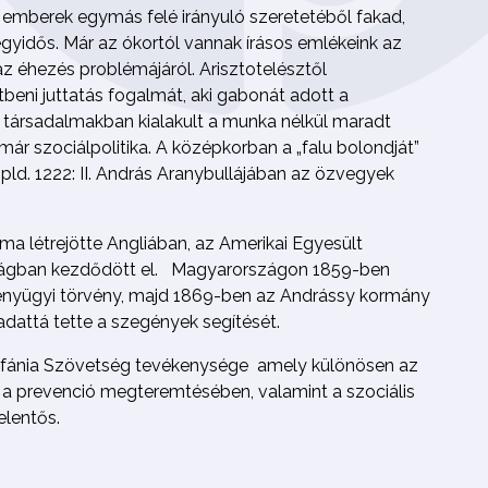
 emberek egymás felé irányuló szeretetéből fakad,
gyidős. Már az ókortól vannak írásos emlékeink az
 az éhezés problémájáról. Arisztotelésztől
tbeni juttatás fogalmát, aki gabonát adott a
t társadalmakban kialakult a munka nélkül maradt
ár szociálpolitika. A középkorban a „falu bolondját”
d. 1222: II. András Aranybullájában az özvegyek
ma létrejötte Angliában, az Amerikai Egyesült
zágban kezdődött el. Magyarországon 1859-ben
ényügyi törvény, majd 1869-ben az Andrássy kormány
adattá tette a szegények segítését.
efánia Szövetség tevékenysége amely különösen az
 prevenció megteremtésében, valamint a szociális
elentős.