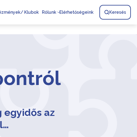
tézmények/ Klubok
Rólunk
Elérhetőségeink
Keresés
pontról
 egyidős az
l…