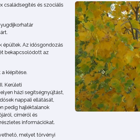
 családsegítés és szociális
nyugdíjkorhatár
árt.
ok épültek. Az idősgondozás
ét bekapcsolódott az
a kiépítése.
. Kerületi
lyen házi segítségnyújtást,
idősek nappali ellátását,
en pedig hajléktalanok
járól, címéről és
részletes információkat.
vethető, melyet törvényi