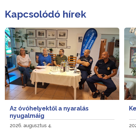
Kapcsolódó hírek
Az óvóhelyektől a nyaralás
Ke
nyugalmáig
2026. augusztus 4.
202