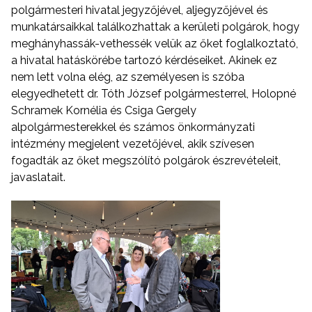
polgármesteri hivatal jegyzőjével, aljegyzőjével és
munkatársaikkal találkozhattak a kerületi polgárok, hogy
meghányhassák-vethessék velük az őket foglalkoztató,
a hivatal hatáskörébe tartozó kérdéseiket. Akinek ez
nem lett volna elég, az személyesen is szóba
elegyedhetett dr. Tóth József polgármesterrel, Holopné
Schramek Kornélia és Csiga Gergely
alpolgármesterekkel és számos önkormányzati
intézmény megjelent vezetőjével, akik szívesen
fogadták az őket megszólító polgárok észrevételeit,
javaslatait.