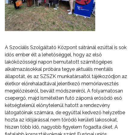
A Szociális Szolgáltató Központ sátránál ezúttal is sok
idős ember élt a lehetőséggel, hogy az első
lakóközösségi napon bemutatott számítógépes
alkalmazásokkal próbára tegye aktuális mentális
állapotát, és az SZSZK munkatársaitól tájékozódjon az
életkor előrehaladtával jelentkező memóriavesztés
megelőzéséről, bevált módszereiről. A folyamatosan
csepergő, majd ismételten futó záporrá erősödő eső
kétségtelenül előnytelenül hatott a rendezvény
látogatóinak számára, de egyúttal kedvező helyzetbe
hozta az időjárással nem törődő kerületi lakosokat,
hiszen több idő, nagyobb figyelem fogadta őket. A
fiatalabb korosztályoknak szánt Európai uniós