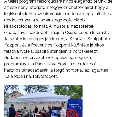
A teljes program felsorolására nincs elegendő terünk, de
az esemény látogatói meggyőződhettek arról, hogy a
legkisebbektől a szépkorúakig mindenki megtalálhatta a
rendezvényen a számára legmegfelelőbb
kikapcsolódási formát. A műsor a mazsorettek
előadásával kezdődött, majd a Csupa Csoda Interaktív
Játszótér különleges játékterén, a Szociális Szolgáltató
Központ és a Prevenciós Központ különféle játékos
feladványokkal csábító standjain, a Vöröskereszt
Budapesti Szervezetének egészségmegőrző
programjával, a Panelkutya Egyesület érdekes és
hasznos tanácsadásán, a forgó hordónál, az Izgalmas
Kalandparknál folytatódott.