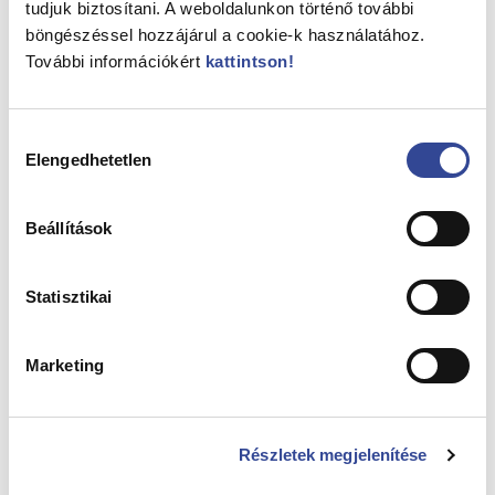
tudjuk biztosítani. A weboldalunkon történő további
böngészéssel hozzájárul a cookie-k használatához.
További információkért
kattintson
!
Hozzájárulás
Elengedhetetlen
kiválasztása
Beállítások
A következő Lakóközösségi napra június 11-én
csütörtökön, 17.00-21.00 óra között várják a kerület
lakosságát a szervezők, a Gidófalvy lakótelepre.
Statisztikai
Képriportunk felvételei a Gyermek téri rendezvény
pillanatait idézik: tekintse meg galériánkat!
Marketing
Részletek megjelenítése