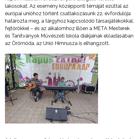
lakosokat. Az esemény középponti témáját ezúttal az
európai unióhoz történt csatlakozásunk 22. évfordulója
határozta meg, a tárgyhoz kapcsolódó társasjátékokkal,
fejtörőkkel – és az alkalomhoz illően a META Mesterek
és Tanítványok Művészeti Iskola diákjainak előadásában
az Örömóda, az Unió Himnusza is elhangzott.