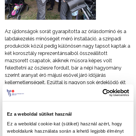
Az újdonságok sorát gyarapította az óriásdominó és a
labdakezelés minőségét mérő installáció, a színpadi
produkciók közül pedig különösen nagy tapsot kaptak a
két korosztály reprezentánsaiból összeállított
mazsorett csapatok, akiknek műsora képes volt
feledtetni az ősziesre fordult, bár a népi hagyomány
szerint aranyat érő májusi esővel járó időjárás
kellemetlenségeit. Ezúttal is nagyon sok érdeklődő élt
az alkalommal, hogy megossza a kerület közrendjével,
közbiztonságával kapcsolatos tapasztalatait a
városrészben működő rendészeti szervek
munkatársaival.
Ez a weboldal sütiket használ
Ez a weboldal cookie-kat (sütiket) használ azért, hogy
weboldalunk használata során a lehető legjobb élményt